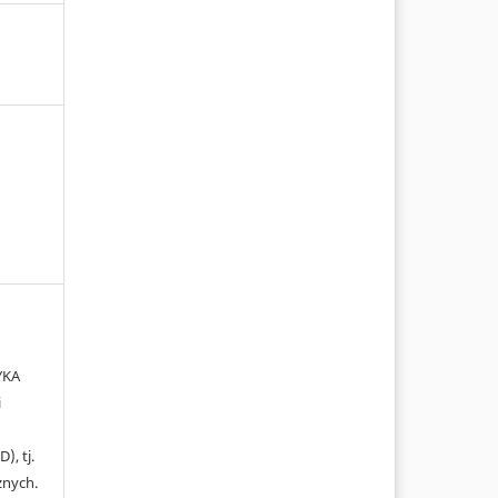
YKA
i
), tj.
żnych.