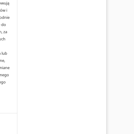
howują
ów i
godnie
 do
, za
ych
 lub
ne,
niane
wnego
ego