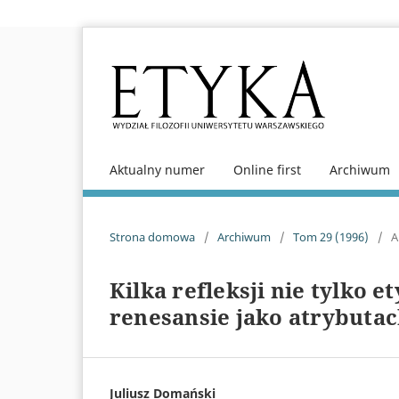
Aktualny numer
Online first
Archiwum
Strona domowa
/
Archiwum
/
Tom 29 (1996)
/
A
Kilka refleksji nie tylko e
renesansie jako atrybuta
Juliusz Domański