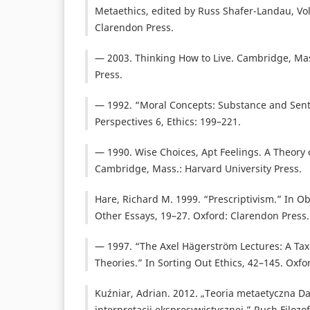
Metaethics, edited by Russ Shafer-Landau, Vol
Clarendon Press.
— 2003. Thinking How to Live. Cambridge, Mas
Press.
— 1992. “Moral Concepts: Substance and Sent
Perspectives 6, Ethics: 199–221.
— 1990. Wise Choices, Apt Feelings. A Theory
Cambridge, Mass.: Harvard University Press.
Hare, Richard M. 1999. “Prescriptivism.” In Ob
Other Essays, 19–27. Oxford: Clarendon Press.
— 1997. “The Axel Hägerström Lectures: A Tax
Theories.” In Sorting Out Ethics, 42–145. Oxfo
Kuźniar, Adrian. 2012. „Teoria metaetyczna D
interpretacji ekspresywistycznej.” Ruch Filozof