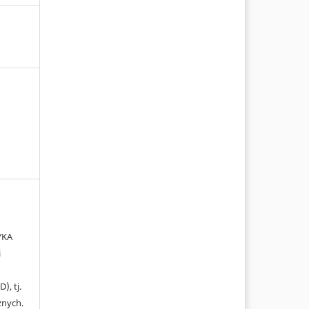
YKA
i
), tj.
żnych.