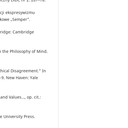
acji ekspresywizmu
kowe „Semper”.
bridge: Cambridge
in the Philosophy of Mind.
thical Disagreement.” In
 1-9. New Haven: Yale
nd Values…, op. cit.:
 University Press.