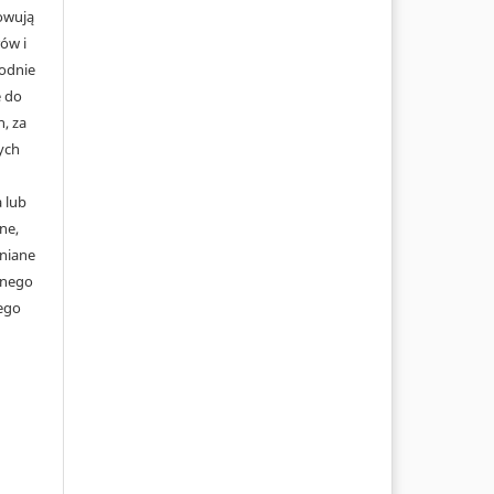
howują
ów i
godnie
 do
, za
ych
 lub
ne,
niane
wnego
ego