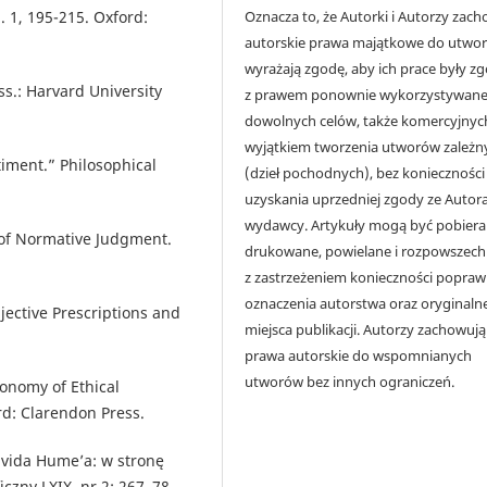
Oznacza to, że Autorki i Autorzy zac
. 1, 195-215. Oxford:
autorskie prawa majątkowe do utwor
wyrażają zgodę, aby ich prace były z
s.: Harvard University
z prawem ponownie wykorzystywane
dowolnych celów, także komercyjnych
wyjątkiem tworzenia utworów zależn
iment.” Philosophical
(dzieł pochodnych), bez konieczności
uzyskania uprzedniej zgody ze Autora
wydawcy. Artykuły mogą być pobiera
 of Normative Judgment.
drukowane, powielane i rozpowszech
z zastrzeżeniem konieczności popra
oznaczenia autorstwa oraz oryginaln
jective Prescriptions and
miejsca publikacji. Autorzy zachowują
prawa autorskie do wspomnianych
utworów bez innych ograniczeń.
onomy of Ethical
rd: Clarendon Press.
avida Hume’a: w stronę
iczny LXIX, nr 2: 267–78.