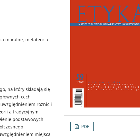
ia moralne, metateoria
go, na który składają się
e głównych cech
uwzględnieniem różnic i
orii a tradycyjnym
wienie podstawowych
PDF
półczesnego
 uwzględnieniem miejsca